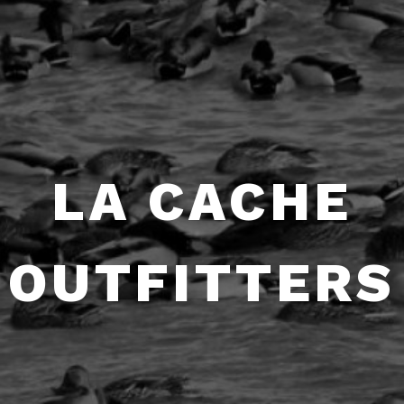
LA CACHE
OUTFITTERS