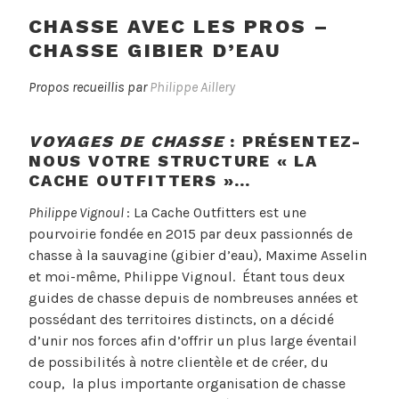
P
B
CHASSE AVEC LES PROS –
o
Y
CHASSE GIBIER D’EAU
s
l
t
a
Propos recueillis par
Philippe Aillery
e
c
d
a
o
c
VOYAGES DE CHASSE
: PRÉSENTEZ-
n
h
NOUS VOTRE STRUCTURE « LA
CACHE OUTFITTERS »…
a
e
o
o
Philippe Vignoul
: La Cache Outfitters est une
û
u
pourvoirie fondée en 2015 par deux passionnés de
t
t
chasse à la sauvagine (gibier d’eau), Maxime Asselin
1
f
et moi-même, Philippe Vignoul. Étant tous deux
0
i
guides de chasse depuis de nombreuses années et
,
t
possédant des territoires distincts, on a décidé
2
t
d’unir nos forces afin d’offrir un plus large éventail
0
e
de possibilités à notre clientèle et de créer, du
2
r
coup, la plus importante organisation de chasse
0
s